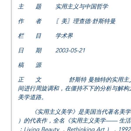
主 题 实用主义与中国哲学
作 者 〖美〗理查德·舒斯特曼
栏 目 学术界
日 期 2003-05-21
稿 源
正 文 舒斯特 曼独特的实用主义立
间进行周旋调和，在僵持不下的分析与解构
美学道路。
《实用主义美学》是美国当代著名美学家理查德· 舒
）的代表作，全名《实用主义美学—— 生活之美，艺术
：Living Beauty ，Rethinking Art ），1