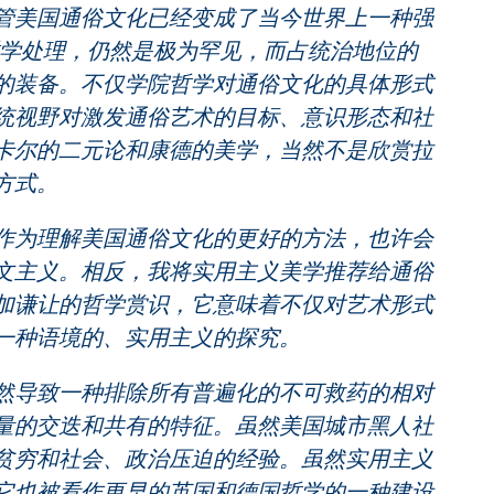
管美国通俗文化已经变成了当今世界上一种强
哲学处理，仍然是极为罕见，而占统治地位的
的装备。不仅学院哲学对通俗文化的具体形式
统视野对激发通俗艺术的目标、意识形态和社
卡尔的二元论和康德的美学，当然不是欣赏拉
方式。
为理解美国通俗文化的更好的方法，也许会
文主义。相反，我将实用主义美学推荐给通俗
加谦让的哲学赏识，它意味着不仅对艺术形式
一种语境的、实用主义的探究。
导致一种排除所有普遍化的不可救药的相对
量的交迭和共有的特征。虽然美国城市黑人社
贫穷和社会、政治压迫的经验。虽然实用主义
它也被看作更早的英国和德国哲学的一种建设