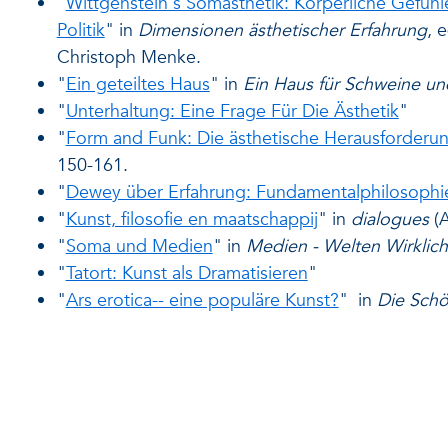
"
Wittgenstein's Somästhetik: Körperliche Gefühl
Politik
" in
Dimensionen ästhetischer Erfahrung
, 
Christoph Menke.
"
Ein geteiltes Haus
" in
Ein Haus für Schweine u
"
Unterhaltung: Eine Frage Für Die Ästhetik
"
"
Form and Funk: Die ästhetische Herausforderun
150-161.
"
Dewey über Erfahrung: Fundamentalphilosophi
"
Kunst, filosofie en maatschappij
" in
dialogues
(A
"
Soma und Medien
" in
Medien - Welten Wirklich
"
Tatort: Kunst als Dramatisieren
"
"
Ars erotica-- eine populäre Kunst?
" in
Die Schö