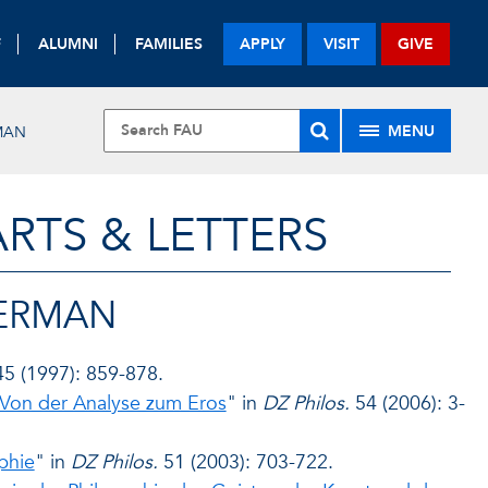
F
ALUMNI
FAMILIES
APPLY
VISIT
GIVE
MENU
MAN
RTS & LETTERS
GERMAN
5 (1997): 859-878.
 Von der Analyse zum Eros
" in
DZ Philos.
54 (2006): 3-
phie
" in
DZ Philos.
51 (2003): 703-722.