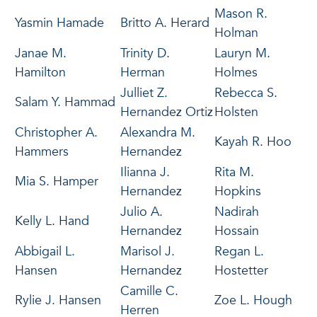
Mason R.
Yasmin Hamade
Britto A. Herard
Holman
Janae M.
Trinity D.
Lauryn M.
Hamilton
Herman
Holmes
Julliet Z.
Rebecca S.
Salam Y. Hammad
Hernandez Ortiz
Holsten
Christopher A.
Alexandra M.
Kayah R. Hoo
Hammers
Hernandez
Ilianna J.
Rita M.
Mia S. Hamper
Hernandez
Hopkins
Julio A.
Nadirah
Kelly L. Hand
Hernandez
Hossain
Abbigail L.
Marisol J.
Regan L.
Hansen
Hernandez
Hostetter
Camille C.
Rylie J. Hansen
Zoe L. Hough
Herren