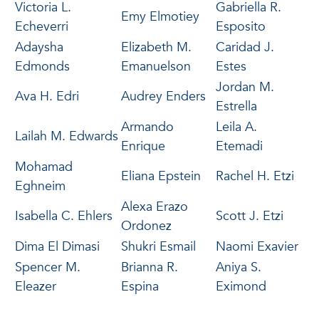
Victoria L.
Gabriella R.
Emy Elmotiey
Echeverri
Esposito
Adaysha
Elizabeth M.
Caridad J.
Edmonds
Emanuelson
Estes
Jordan M.
Ava H. Edri
Audrey Enders
Estrella
Armando
Leila A.
Lailah M. Edwards
Enrique
Etemadi
Mohamad
Eliana Epstein
Rachel H. Etzi
Eghneim
Alexa Erazo
Isabella C. Ehlers
Scott J. Etzi
Ordonez
Dima El Dimasi
Shukri Esmail
Naomi Exavier
Spencer M.
Brianna R.
Aniya S.
Eleazer
Espina
Eximond