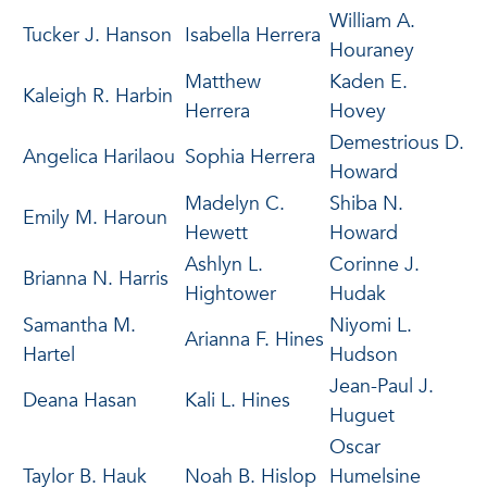
William A.
Tucker J. Hanson
Isabella Herrera
Houraney
Matthew
Kaden E.
Kaleigh R. Harbin
Herrera
Hovey
Demestrious D.
Angelica Harilaou
Sophia Herrera
Howard
Madelyn C.
Shiba N.
Emily M. Haroun
Hewett
Howard
Ashlyn L.
Corinne J.
Brianna N. Harris
Hightower
Hudak
Samantha M.
Niyomi L.
Arianna F. Hines
Hartel
Hudson
Jean-Paul J.
Deana Hasan
Kali L. Hines
Huguet
Oscar
Taylor B. Hauk
Noah B. Hislop
Humelsine