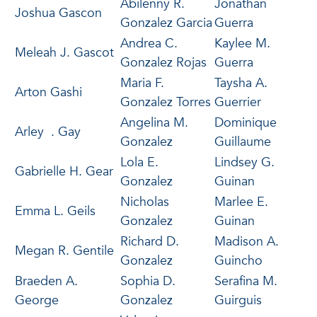
Abilenny R.
Jonathan
Joshua Gascon
Gonzalez Garcia
Guerra
Andrea C.
Kaylee M.
Meleah J. Gascot
Gonzalez Rojas
Guerra
Maria F.
Taysha A.
Arton Gashi
Gonzalez Torres
Guerrier
Angelina M.
Dominique
Arley . Gay
Gonzalez
Guillaume
Lola E.
Lindsey G.
Gabrielle H. Gear
Gonzalez
Guinan
Nicholas
Marlee E.
Emma L. Geils
Gonzalez
Guinan
Richard D.
Madison A.
Megan R. Gentile
Gonzalez
Guincho
Braeden A.
Sophia D.
Serafina M.
George
Gonzalez
Guirguis