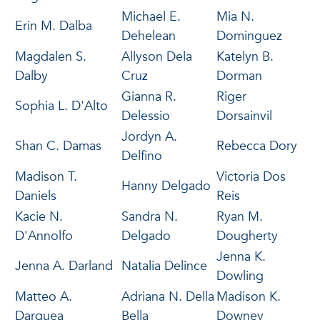
Michael E.
Mia N.
Erin M. Dalba
Dehelean
Dominguez
Magdalen S.
Allyson Dela
Katelyn B.
Dalby
Cruz
Dorman
Gianna R.
Riger
Sophia L. D'Alto
Delessio
Dorsainvil
Jordyn A.
Shan C. Damas
Rebecca Dory
Delfino
Madison T.
Victoria Dos
Hanny Delgado
Daniels
Reis
Kacie N.
Sandra N.
Ryan M.
D'Annolfo
Delgado
Dougherty
Jenna K.
Jenna A. Darland
Natalia Delince
Dowling
Matteo A.
Adriana N. Della
Madison K.
Darquea
Bella
Downey