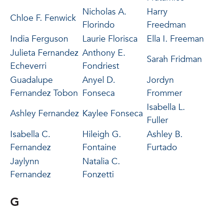
Nicholas A.
Harry
Chloe F. Fenwick
Florindo
Freedman
India Ferguson
Laurie Florisca
Ella I. Freeman
Julieta Fernandez
Anthony E.
Sarah Fridman
Echeverri
Fondriest
Guadalupe
Anyel D.
Jordyn
Fernandez Tobon
Fonseca
Frommer
Isabella L.
Ashley Fernandez
Kaylee Fonseca
Fuller
Isabella C.
Hileigh G.
Ashley B.
Fernandez
Fontaine
Furtado
Jaylynn
Natalia C.
Fernandez
Fonzetti
G