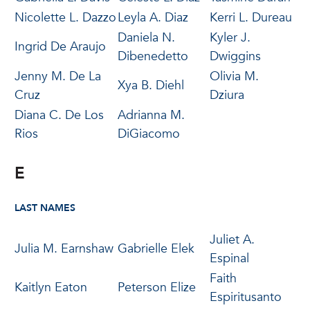
Nicolette L. Dazzo
Leyla A. Diaz
Kerri L. Dureau
Daniela N.
Kyler J.
Ingrid De Araujo
Dibenedetto
Dwiggins
Jenny M. De La
Olivia M.
Xya B. Diehl
Cruz
Dziura
Diana C. De Los
Adrianna M.
Rios
DiGiacomo
E
LAST NAMES
Juliet A.
Julia M. Earnshaw
Gabrielle Elek
Espinal
Faith
Kaitlyn Eaton
Peterson Elize
Espiritusanto