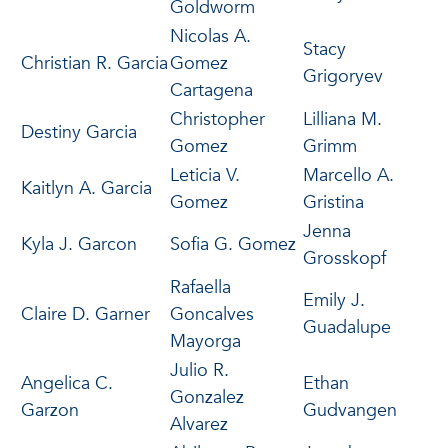
Goldworm
Nicolas A.
Stacy
Christian R. Garcia
Gomez
Grigoryev
Cartagena
Christopher
Lilliana M.
Destiny Garcia
Gomez
Grimm
Leticia V.
Marcello A.
Kaitlyn A. Garcia
Gomez
Gristina
Jenna
Kyla J. Garcon
Sofia G. Gomez
Grosskopf
Rafaella
Emily J.
Claire D. Garner
Goncalves
Guadalupe
Mayorga
Julio R.
Angelica C.
Ethan
Gonzalez
Garzon
Gudvangen
Alvarez