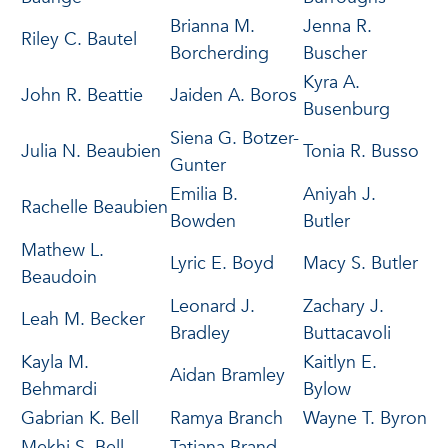
Brianna M.
Jenna R.
Riley C. Bautel
Borcherding
Buscher
Kyra A.
John R. Beattie
Jaiden A. Boros
Busenburg
Siena G. Botzer-
Julia N. Beaubien
Tonia R. Busso
Gunter
Emilia B.
Aniyah J.
Rachelle Beaubien
Bowden
Butler
Mathew L.
Lyric E. Boyd
Macy S. Butler
Beaudoin
Leonard J.
Zachary J.
Leah M. Becker
Bradley
Buttacavoli
Kayla M.
Kaitlyn E.
Aidan Bramley
Behmardi
Bylow
Gabrian K. Bell
Ramya Branch
Wayne T. Byron
Mekhi S. Bell
Tatiana Brand