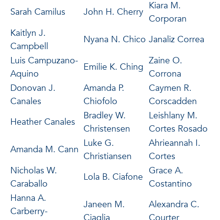
Kiara M.
Sarah Camilus
John H. Cherry
Corporan
Kaitlyn J.
Nyana N. Chico
Janaliz Correa
Campbell
Luis Campuzano-
Zaine O.
Emilie K. Ching
Aquino
Corrona
Donovan J.
Amanda P.
Caymen R.
Canales
Chiofolo
Corscadden
Bradley W.
Leishlany M.
Heather Canales
Christensen
Cortes Rosado
Luke G.
Ahrieannah I.
Amanda M. Cann
Christiansen
Cortes
Nicholas W.
Grace A.
Lola B. Ciafone
Caraballo
Costantino
Hanna A.
Janeen M.
Alexandra C.
Carberry-
Ciaglia
Courter