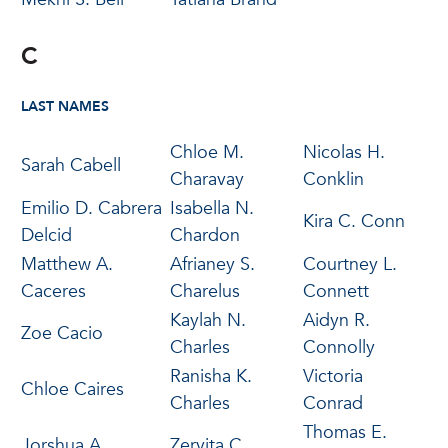
C
LAST NAMES
Chloe M.
Nicolas H.
Sarah Cabell
Charavay
Conklin
Emilio D. Cabrera
Isabella N.
Kira C. Conn
Delcid
Chardon
Matthew A.
Afrianey S.
Courtney L.
Caceres
Charelus
Connett
Kaylah N.
Aidyn R.
Zoe Cacio
Charles
Connolly
Ranisha K.
Victoria
Chloe Caires
Charles
Conrad
Thomas E.
Jorshua A.
Zervita C.