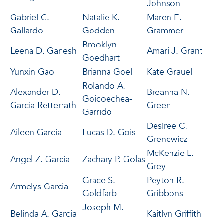
Johnson
Gabriel C.
Natalie K.
Maren E.
Gallardo
Godden
Grammer
Brooklyn
Leena D. Ganesh
Amari J. Grant
Goedhart
Yunxin Gao
Brianna Goel
Kate Grauel
Rolando A.
Alexander D.
Breanna N.
Goicoechea-
Garcia Retterrath
Green
Garrido
Desiree C.
Aileen Garcia
Lucas D. Gois
Grenewicz
McKenzie L.
Angel Z. Garcia
Zachary P. Golas
Grey
Grace S.
Peyton R.
Armelys Garcia
Goldfarb
Gribbons
Joseph M.
Belinda A. Garcia
Kaitlyn Griffith