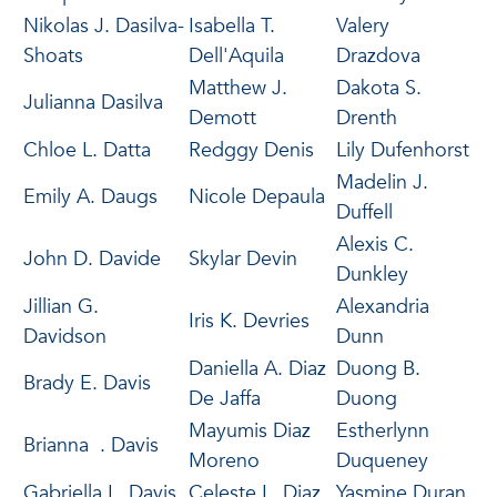
Nikolas J. Dasilva-
Isabella T.
Valery
Shoats
Dell'Aquila
Drazdova
Matthew J.
Dakota S.
Julianna Dasilva
Demott
Drenth
Chloe L. Datta
Redggy Denis
Lily Dufenhorst
Madelin J.
Emily A. Daugs
Nicole Depaula
Duffell
Alexis C.
John D. Davide
Skylar Devin
Dunkley
Jillian G.
Alexandria
Iris K. Devries
Davidson
Dunn
Daniella A. Diaz
Duong B.
Brady E. Davis
De Jaffa
Duong
Mayumis Diaz
Estherlynn
Brianna . Davis
Moreno
Duqueney
Gabriella L. Davis
Celeste L. Diaz
Yasmine Duran