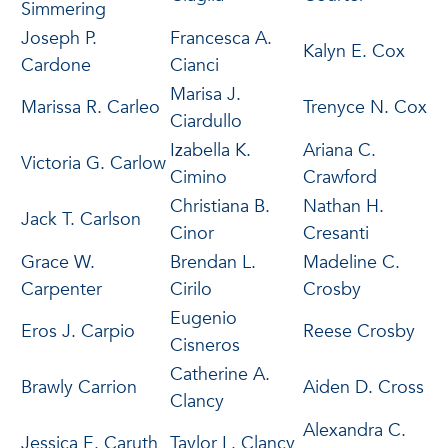
Simmering
Joseph P.
Francesca A.
Kalyn E. Cox
Cardone
Cianci
Marisa J.
Marissa R. Carleo
Trenyce N. Cox
Ciardullo
Izabella K.
Ariana C.
Victoria G. Carlow
Cimino
Crawford
Christiana B.
Nathan H.
Jack T. Carlson
Cinor
Cresanti
Grace W.
Brendan L.
Madeline C.
Carpenter
Cirilo
Crosby
Eugenio
Eros J. Carpio
Reese Crosby
Cisneros
Catherine A.
Brawly Carrion
Aiden D. Cross
Clancy
Alexandra C.
Jessica E. Caruth
Taylor L. Clancy