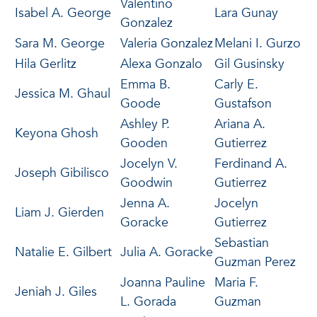
Valentino
Isabel A. George
Lara Gunay
Gonzalez
Sara M. George
Valeria Gonzalez
Melani I. Gurzo
Hila Gerlitz
Alexa Gonzalo
Gil Gusinsky
Emma B.
Carly E.
Jessica M. Ghaul
Goode
Gustafson
Ashley P.
Ariana A.
Keyona Ghosh
Gooden
Gutierrez
Jocelyn V.
Ferdinand A.
Joseph Gibilisco
Goodwin
Gutierrez
Jenna A.
Jocelyn
Liam J. Gierden
Goracke
Gutierrez
Sebastian
Natalie E. Gilbert
Julia A. Goracke
Guzman Perez
Joanna Pauline
Maria F.
Jeniah J. Giles
L. Gorada
Guzman