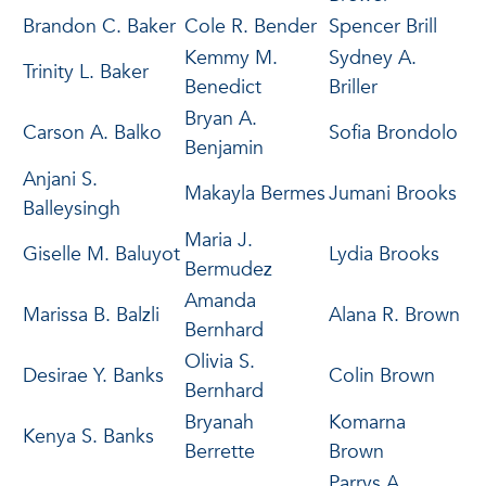
Brandon C. Baker
Cole R. Bender
Spencer Brill
Kemmy M.
Sydney A.
Trinity L. Baker
Benedict
Briller
Bryan A.
Carson A. Balko
Sofia Brondolo
Benjamin
Anjani S.
Makayla Bermes
Jumani Brooks
Balleysingh
Maria J.
Giselle M. Baluyot
Lydia Brooks
Bermudez
Amanda
Marissa B. Balzli
Alana R. Brown
Bernhard
Olivia S.
Desirae Y. Banks
Colin Brown
Bernhard
Bryanah
Komarna
Kenya S. Banks
Berrette
Brown
Parrys A.