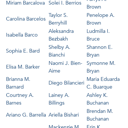
Miriam Barcalova
Solei I. Berrios
Brown
Taylor S.
Penelope A.
Carolina Barcelos
Berryhill
Brown
Aleksandra
Ludmilla I.
Isabella Barco
Bezbakh
Bruce
Shelby A.
Shannon E.
Sophia E. Bard
Bianchi
Bryan
Naomi J. Bien-
Symonne M.
Elisa M. Barker
Aime
Bryan
Brianna M.
Maria Eduarda
Diego Bilancieri
Barnard
C. Buarque
Courtney A.
Lainey A.
Ashley K.
Barnes
Billings
Buchanan
Brendan M.
Ariano G. Barrella
Ariella Bishari
Buchanan
Mackenzie M.
Erin K.