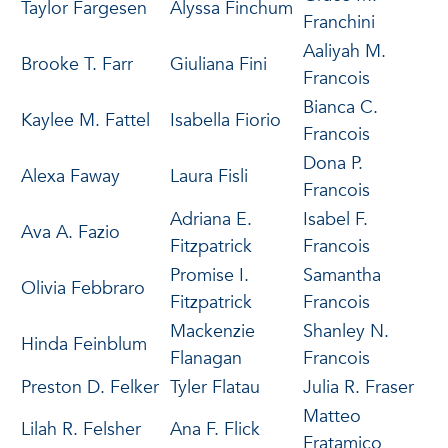
Taylor Fargesen
Alyssa Finchum
Franchini
Aaliyah M.
Brooke T. Farr
Giuliana Fini
Francois
Bianca C.
Kaylee M. Fattel
Isabella Fiorio
Francois
Dona P.
Alexa Faway
Laura Fisli
Francois
Adriana E.
Isabel F.
Ava A. Fazio
Fitzpatrick
Francois
Promise I.
Samantha
Olivia Febbraro
Fitzpatrick
Francois
Mackenzie
Shanley N.
Hinda Feinblum
Flanagan
Francois
Preston D. Felker
Tyler Flatau
Julia R. Fraser
Matteo
Lilah R. Felsher
Ana F. Flick
Fratamico