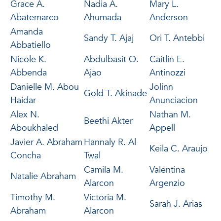
Grace A.
Nadia A.
Mary L.
Abatemarco
Ahumada
Anderson
Amanda
Sandy T. Ajaj
Ori T. Antebbi
Abbatiello
Nicole K.
Abdulbasit O.
Caitlin E.
Abbenda
Ajao
Antinozzi
Danielle M. Abou
Jolinn
Gold T. Akinade
Haidar
Anunciacion
Alex N.
Nathan M.
Beethi Akter
Aboukhaled
Appell
Javier A. Abraham
Hannaly R. Al
Keila C. Araujo
Concha
Twal
Camila M.
Valentina
Natalie Abraham
Alarcon
Argenzio
Timothy M.
Victoria M.
Sarah J. Arias
Abraham
Alarcon