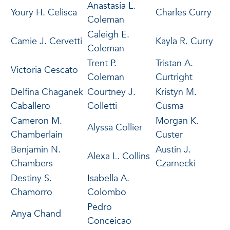
Anastasia L.
Youry H. Celisca
Charles Curry
Coleman
Caleigh E.
Camie J. Cervetti
Kayla R. Curry
Coleman
Trent P.
Tristan A.
Victoria Cescato
Coleman
Curtright
Delfina Chaganek
Courtney J.
Kristyn M.
Caballero
Colletti
Cusma
Cameron M.
Morgan K.
Alyssa Collier
Chamberlain
Custer
Benjamin N.
Austin J.
Alexa L. Collins
Chambers
Czarnecki
Destiny S.
Isabella A.
Chamorro
Colombo
Pedro
Anya Chand
Conceicao