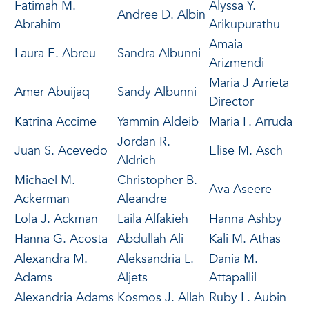
Fatimah M.
Alyssa Y.
Andree D. Albin
Abrahim
Arikupurathu
Amaia
Laura E. Abreu
Sandra Albunni
Arizmendi
Maria J Arrieta
Amer Abuijaq
Sandy Albunni
Director
Katrina Accime
Yammin Aldeib
Maria F. Arruda
Jordan R.
Juan S. Acevedo
Elise M. Asch
Aldrich
Michael M.
Christopher B.
Ava Aseere
Ackerman
Aleandre
Lola J. Ackman
Laila Alfakieh
Hanna Ashby
Hanna G. Acosta
Abdullah Ali
Kali M. Athas
Alexandra M.
Aleksandria L.
Dania M.
Adams
Aljets
Attapallil
Alexandria Adams
Kosmos J. Allah
Ruby L. Aubin