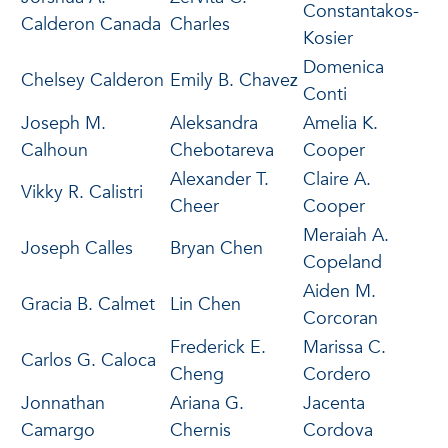
Constantakos-
Calderon Canada
Charles
Kosier
Domenica
Chelsey Calderon
Emily B. Chavez
Conti
Joseph M.
Aleksandra
Amelia K.
Calhoun
Chebotareva
Cooper
Alexander T.
Claire A.
Vikky R. Calistri
Cheer
Cooper
Meraiah A.
Joseph Calles
Bryan Chen
Copeland
Aiden M.
Gracia B. Calmet
Lin Chen
Corcoran
Frederick E.
Marissa C.
Carlos G. Caloca
Cheng
Cordero
Jonnathan
Ariana G.
Jacenta
Camargo
Chernis
Cordova