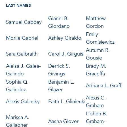
LAST NAMES
Gianni B.
Matthew
Samuel Gabbay
Giordano
Gordon
Emily
Morlie Gabriel
Ashley Giraldo
Gornisiewicz
Autumn R.
Sara Galbraith
Carol J. Girguis
Gousie
Aleisa J. Galea-
Derrick S.
Brady M.
Galindo
Givings
Graceffa
Sophia Q.
Benjamin L.
Adriana L. Graff
Galindez
Glazer
Alexis C.
Alexis Galinsky
Faith L. Gliniecki
Graham
Cohen B.
Marissa A.
Aasha Glover
Graham-
Gallagher