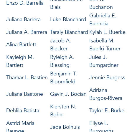
Enzo D. Barrella
Blais
Buchanon
Gabriella E.
Juliana Barrera
Luke Blanchard
Buendia
Juliana A. Barrera
Taraly Blanchard
Kyiah L. Buerke
Jacob A.
Isabella M.
Alina Bartlett
Blecker
Buerki-Turner
Kayleigh M.
Ryleigh A.
Jules J.
Bartlett
Blessing
Bumgardner
Benjamin T.
Thamar L. Bastien
Jennie Burgess
Bloomfield
Adriana
Juliana Bastone
Gavin J. Bocian
Burgos-Rivera
Kiersten N.
Dehlila Batista
Taylor E. Burke
Bohn
Astrid Maria
Ellyse L.
Jada Bolhuis
Baunge
Burroughs