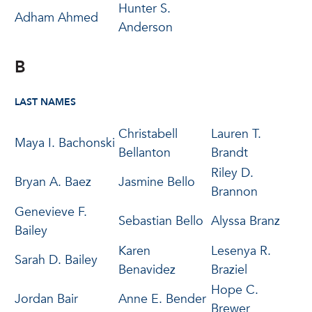
Hunter S.
Adham Ahmed
Anderson
B
LAST NAMES
Christabell
Lauren T.
Maya I. Bachonski
Bellanton
Brandt
Riley D.
Bryan A. Baez
Jasmine Bello
Brannon
Genevieve F.
Sebastian Bello
Alyssa Branz
Bailey
Karen
Lesenya R.
Sarah D. Bailey
Benavidez
Braziel
Hope C.
Jordan Bair
Anne E. Bender
Brewer