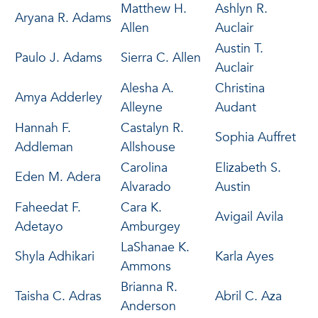
Matthew H.
Ashlyn R.
Aryana R. Adams
Allen
Auclair
Austin T.
Paulo J. Adams
Sierra C. Allen
Auclair
Alesha A.
Christina
Amya Adderley
Alleyne
Audant
Hannah F.
Castalyn R.
Sophia Auffret
Addleman
Allshouse
Carolina
Elizabeth S.
Eden M. Adera
Alvarado
Austin
Faheedat F.
Cara K.
Avigail Avila
Adetayo
Amburgey
LaShanae K.
Shyla Adhikari
Karla Ayes
Ammons
Brianna R.
Taisha C. Adras
Abril C. Aza
Anderson